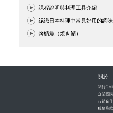
課程說明與料理工具介紹
認識日本料理中常見好用的調味
烤鯖魚（焼き鯖）
關於
關於OMI
企業團購
行銷合作
服務條款