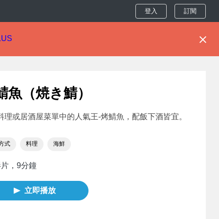
登入
訂閱
LUS
鯖魚（焼き鯖）
料理或居酒屋菜單中的人氣王-烤鯖魚，配飯下酒皆宜。
方式
料理
海鮮
影片，9分鐘
立即播放