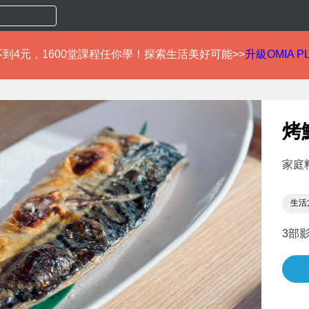
到4元，1600堂課程任你學！探索生活美好可能>>
升級OMIA P
烤
家庭
生活
3部