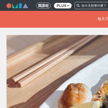
買課程
PLUS
每天不
移
至
主
內
容