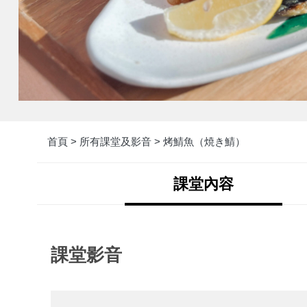
首頁 >
所有課堂及影音 >
烤鯖魚（焼き鯖）
課堂內容
課堂影音