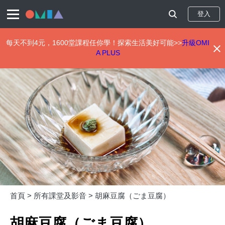
登入
每天不到4元，1600堂課程任你學！探索生活美好可能>>
升級OMI
A PLUS
移
至
主
內
容
首頁 >
所有課堂及影音 >
胡麻豆腐（ごま豆腐）
胡麻豆腐（ごま豆腐）