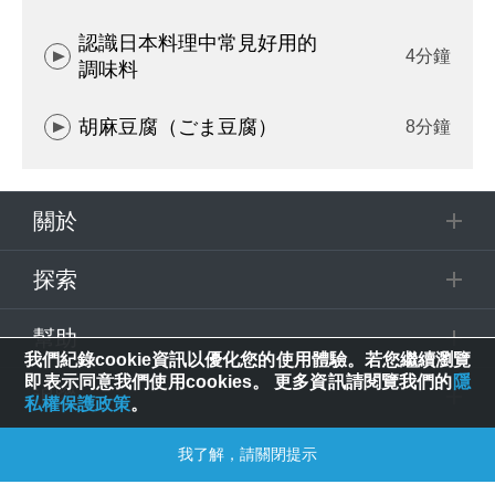
認識日本料理中常見好用的
4分鐘
調味料
胡麻豆腐（ごま豆腐）
8分鐘
關於
探索
幫助
我們紀錄cookie資訊以優化您的使用體驗。若您繼續瀏覽
即表示同意我們使用cookies。 更多資訊請閱覽我們的
隱
追蹤
私權保護政策
。
我了解，請關閉提示
© 2025 Spring House Entertainment Tech. Inc. All Rights Reserved.