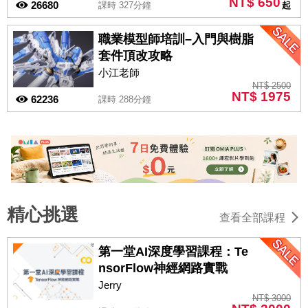
NT$ 650
26680
課時 327分鐘
起
職業模型師培訓–入門與樹脂
套件頂改攻略
小江老師
NT$ 2500
NT$ 1975
62236
課時 288分鐘
精心挑選
查看全部課程
第一堂AI深度學習課程：Te
nsorFlow神經網路實戰
Jerry
NT$ 3000