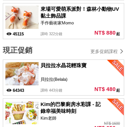
來場可愛萌系派對！森林小動物UV
黏土飾品課
手作藝術家Momo
NT$ 880
45115
課時 322分鐘
起
現正促銷
更多促銷課程
貝拉拉水晶花輕珠寶
貝拉拉(Belala)
NT$ 480
64343
課時 443分鐘
起
Kim的巴黎廚房水彩課 - 記
錄幸福美味時刻
Kim老師
NT$ 1600