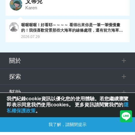
艾蒂兒
Karen
喔喔喔喔！好看耶～～～～ 看得出來你是一筆一筆慢慢畫
的！我很喜歡背景那些大海草的線條處理，還有前方海草的
螺旋線條感～ 整體很細緻耶～ 期待你的最後一畫！
2026.07.29
關於
探索
幫助
我們紀錄cookie資訊以優化您的使用體驗。若您繼續瀏覽
即表示同意我們使用cookies。 更多資訊請閱覽我們的
隱
追蹤
私權保護政策
。
© 2025 Spring House Entertainment Tech. Inc. All Rights Reserved.
我了解，請關閉提示