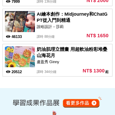
NT$ 2000
7999
課時 136分鐘
AI繪本創作：Midjourney和ChatG
PT從入門到精通
說哈設計－莎莉
NT$ 1650
46133
課時 88分鐘
奶油肌理立體畫 用超軟油粉彩堆疊
山海花月
盧盈秀 Ginny
NT$ 1300
20512
課時 344分鐘
起