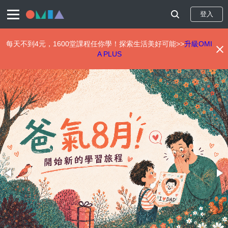
登入
每天不到4元，1600堂課程任你學！探索生活美好可能>>
升級OMI
A PLUS
移
至
主
內
容