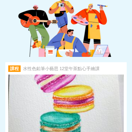
課程
水性色鉛筆小藝思 12堂午茶點心手繪課