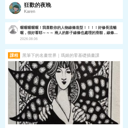
狂歡的夜晚
Karen
喔喔喔喔喔！我喜歡你的人物線條造型！！！！好修長流暢
喔，很好看耶～～～ 兩人的影子線條也處理的滑順，線條分
佈平衡，讚讚！後面樹林的層次也都拿捏的不錯，這一畫超
2026.08.06
棒的啦～～～～～～完美ending. 至於我的下一堂課，現在
轉移到omia plus月租的專區了，因為他們現在業務專推
plus,所以我的課只能移到那邊。目前已經有推出植物明信片
課程
黑筆下的名畫世界｜瑪姬的零基礎插畫課
（已全部上架完成），和最新的一系列動物畫。（還在陸續
產出中😅） 你有興趣的話，可以上去plus專區看看喔～ 最後
謝謝妳參加這個課程，很開心你完成了～～～