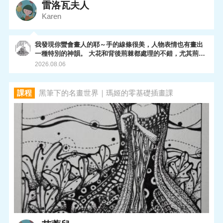
雷洛瓦夫人
Karen
我發現你蠻會畫人的耶～手的線條很美，人物表情也有畫出
一種特別的神韻。 大花和背後荊棘都處理的不錯，尤其荊棘
的層次有表現出來，很棒喔～
2026.08.06
課程
黑筆下的名畫世界｜瑪姬的零基礎插畫課