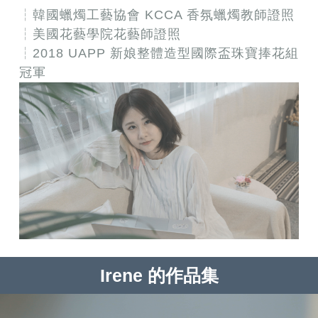
┆韓國蠟燭工藝協會 KCCA 香氛蠟燭教師證照
┆美國花藝學院花藝師證照
┆2018 UAPP 新娘整體造型國際盃珠寶捧花組
冠軍
Irene 的作品集