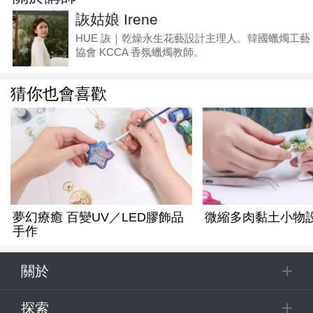
詼姑娘 Irene
HUE 詼｜乾燥永生花藝設計主理人。韓國蠟燭工藝
協會 KCCA 香氛蠟燭教師。
猜你也會喜歡
夢幻療癒 百變UV／LED膠飾品
微縮多肉黏土小物
手作
關於
探索