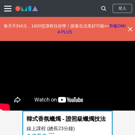
登入
每天不到4元，1600堂課程任你學！探索生活美好可能>>
升級OMI
A PLUS
移
至
主
內
容
韓式香氛蠟燭 - 證照級蠟燭技法
線上課程
(總長23分鐘)