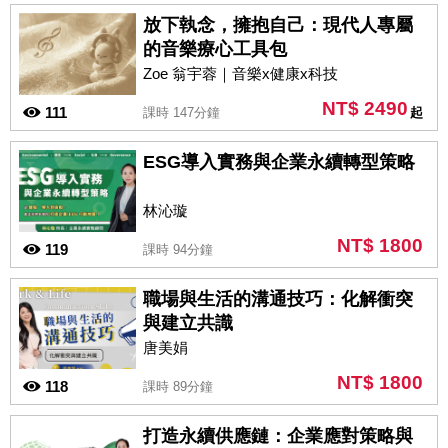
放下執念，擁抱自己：現代人專屬
的音樂療心工具包
Zoe 翁宇蓉｜音樂x健康x科技
NT$ 2490
111
課時 147分鐘
起
ESG導入實務與企業永續轉型策略
林沁璇
NT$ 1800
119
課時 94分鐘
職場與生活的溝通技巧：化解衝突
與建立共識
唐美娟
NT$ 1800
118
課時 89分鐘
打造永續供應鏈：企業應對策略與