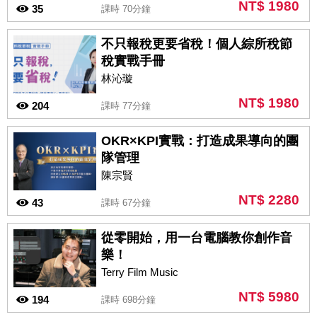
NT$ 1980
35
課時 70分鐘
不只報稅更要省稅！個人綜所稅節
稅實戰手冊
林沁璇
NT$ 1980
204
課時 77分鐘
OKR×KPI實戰：打造成果導向的團
隊管理
陳宗賢
NT$ 2280
43
課時 67分鐘
從零開始，用一台電腦教你創作音
樂！
Terry Film Music
NT$ 5980
194
課時 698分鐘