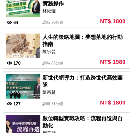
實務操作
林沁璇
NT$ 1800
64
課時 70分鐘
人生的策略地圖：夢想落地的行動
指南
陳宗賢
NT$ 1980
170
課時 83分鐘
新世代領導力：打造跨世代高效團
隊
陳宗賢
NT$ 1800
127
課時 81分鐘
數位轉型實戰攻略：流程再造與自
動化
唐美娟