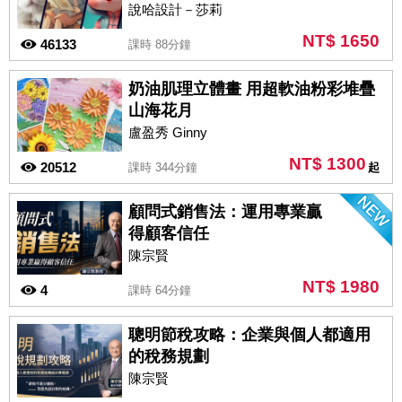
說哈設計－莎莉
NT$ 1650
46133
課時 88分鐘
奶油肌理立體畫 用超軟油粉彩堆疊
山海花月
盧盈秀 Ginny
NT$ 1300
20512
課時 344分鐘
起
顧問式銷售法：運用專業贏
得顧客信任
陳宗賢
NT$ 1980
4
課時 64分鐘
聰明節稅攻略：企業與個人都適用
的稅務規劃
陳宗賢