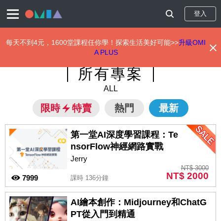
登入
每天不到4元，1600堂課程任你學！探索生活美好可能>>
升級OMI
A PLUS
移
所有專案
至
主
ALL
內
容
限時
特賣
熱門
最新
第一堂AI深度學習課程：Te
nsorFlow神經網路實戰
Jerry
NT$ 3000
NT$ 2000
7999
課時 136分鐘
AI繪本創作：Midjourney和ChatG
PT從入門到精通