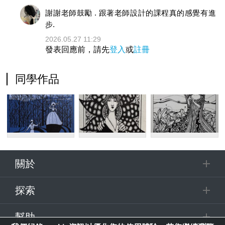
謝謝老師鼓勵 . 跟著老師設計的課程真的感覺有進
步.
2026.05.27 11:29
發表回應前，請先
登入
或
註冊
同學作品
關於
探索
幫助