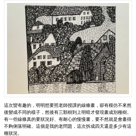
這次蠻有趣的，明明想要照老師授課的線條畫，卻有模仿不來然
後變成不同的樣子，然後有三顆樹到上明暗才發現畫成別種樹。
有一些線條真的要狀況好、有耐心的慢慢畫，要不然就是會畫得
不夠俐落明確。這個是我的老問題，這次拆成四天還是多少有這
種狀況。