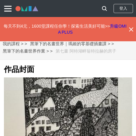
登入
每天不到4元，1600堂課程任你學！探索生活美好可能>>
升級OMI
A PLUS
移
我的課程 >
黑筆下的名畫世界｜瑪姬的零基礎插畫課 >
至
主
黑筆下的名畫世界作業 >
第七畫 阿特湖畔翁特拉赫的房子
內
容
作品封面