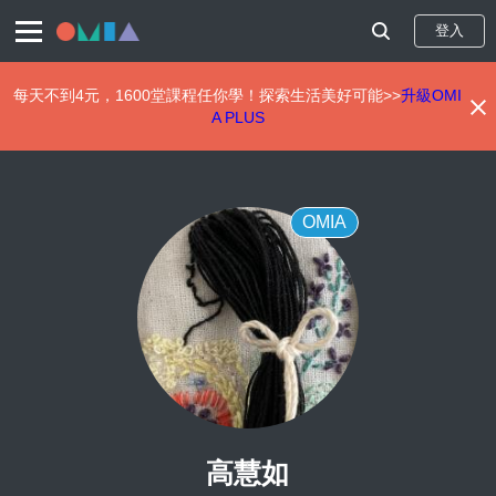
登入
每天不到4元，1600堂課程任你學！探索生活美好可能>>
升級OMI
A PLUS
移
至
主
內
OMIA
容
高慧如