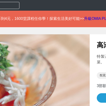
到4元，1600堂課程任你學！探索生活美好可能>>
升級OMIA P
高
特製
菜。
生活
3部