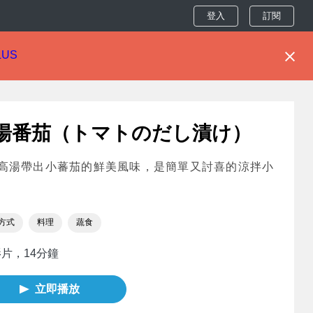
登入
訂閱
LUS
湯番茄（トマトのだし漬け）
高湯帶出小蕃茄的鮮美風味，是簡單又討喜的涼拌小
方式
料理
蔬食
影片，14分鐘
立即播放