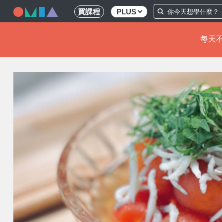
買課程
PLUS
每天不
移
至
主
內
容