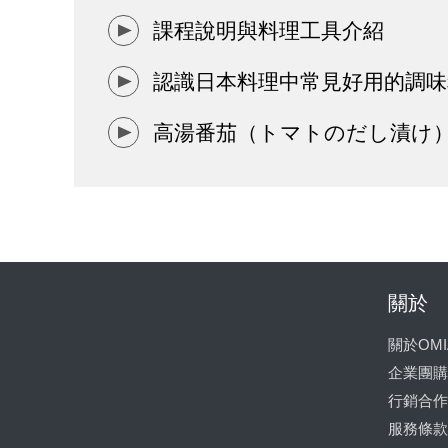
課程說明與料理工具介紹
認識日本料理中常見好用的調味
高湯番茄（トマトのだし漬け
關於
關於OMI
企業團購
行銷合作
服務條款