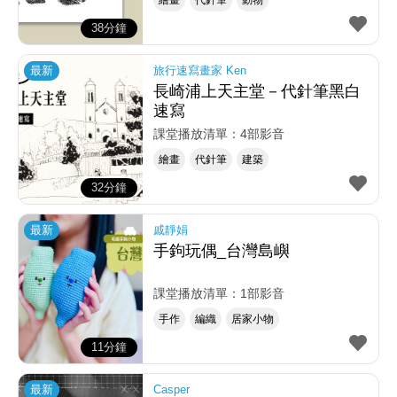
繪畫
代針筆
動物
38分鐘
最新
旅行速寫畫家 Ken
長崎浦上天主堂－代針筆黑白
速寫
課堂播放清單：4部影音
繪畫
代針筆
建築
32分鐘
最新
戚靜娟
手鉤玩偶_台灣島嶼
課堂播放清單：1部影音
手作
編織
居家小物
11分鐘
最新
Casper