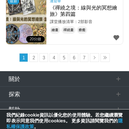
最新
潘迎華
《禪繞之境：線與光的冥想繪
旅》第四篇
課堂播放清單：2部影音
繪畫
禪繞畫
療癒
20分鐘
1
2
3
4
5
6
7
關於
探索
幫助
我們紀錄cookie資訊以優化您的使用體驗。若您繼續瀏覽
即表示同意我們使用cookies。 更多資訊請閱覽我們的
隱
追蹤
私權保護政策
。