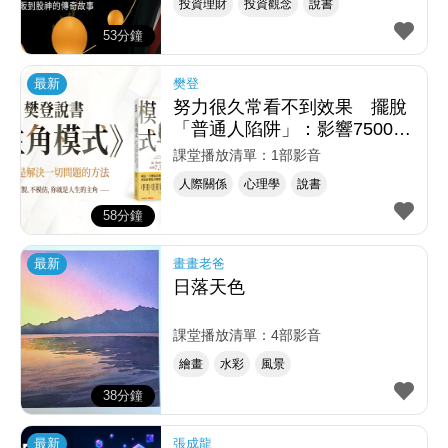
投資理財
投資觀念
說書
53分鐘
最新
樊登
努力很久常看不到效果 擺脫
「普通人陷阱」：影響7500萬
人的成長秘密
課堂播放清單：1部影音
人際關係
心理學
說書
58分鐘
最新
畫畫老爸
日落天色
課堂播放清單：4部影音
繪畫
水彩
風景
38分鐘
最新
張成龍