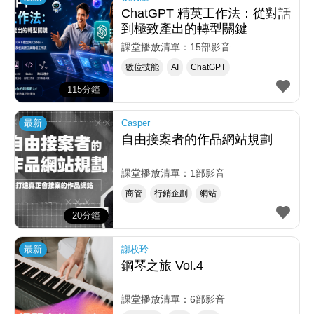
ChatGPT 精英工作法：從對話
到極致產出的轉型關鍵
課堂播放清單：15部影音
數位技能
AI
ChatGPT
115分鐘
最新
Casper
自由接案者的作品網站規劃
課堂播放清單：1部影音
商管
行銷企劃
網站
20分鐘
最新
謝枚玲
鋼琴之旅 Vol.4
課堂播放清單：6部影音