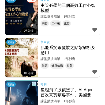
主管必學的三個高效工作心智
模型
課堂播放清單：1部影音
商管
工作術
主管
28分鐘
最新
胡家誠
肌能系於銀髮族之貼紮解析及
應用
課堂播放清單：2部影音
健康
健康知識
貼紮
81分鐘
最新
哈利
星艦飛了股價墜了、AI Agent
首次真實駭客事件、美國要禁
中國 AI？
課堂播放清單：1部影音