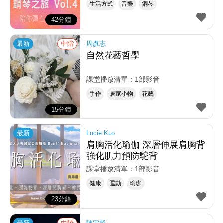
生活方式
音樂
鋼琴
42分鐘
最新
中階
周彥志
自然花藝哲學
課堂播放清單：1部影音
手作
居家小物
花藝
15分鐘
最新
Lucie Kuo
肩胸活化瑜伽 深層伸展肩胸背
強化肌力預防駝背
課堂播放清單：1部影音
健康
運動
瑜珈
23分鐘
最新
中階
陳宗賢