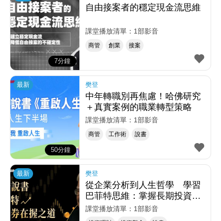
自由接案者的穩定現金流思維
課堂播放清單：1部影音
商管
創業
接案
7分鐘
最新
樊登
中年轉職別再焦慮！哈佛研究
＋真實案例的職業轉型策略
課堂播放清單：1部影音
商管
工作術
說書
50分鐘
最新
樊登
從企業分析到人生哲學 學習
巴菲特思維：掌握長期投資心
法
課堂播放清單：1部影音