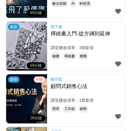
數位技能
AI
科技浪
60分鐘
最新
黃于珊
禪繞畫入門-從方磚到延伸
課堂播放清單：3部影音
繪畫
禪繞畫
療癒
69分鐘
最新
中階
陳宗賢
顧問式銷售心法
課堂播放清單：1部影音
商管
工作術
銷售
28分鐘