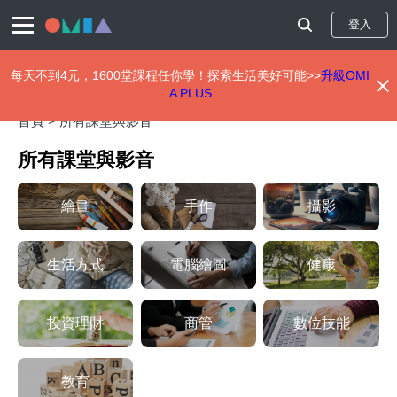
登入
每天不到4元，1600堂課程任你學！探索生活美好可能>>
升級OMI
A PLUS
移
首頁 >
所有課堂與影音
至
主
所有課堂與影音
內
容
繪畫
手作
攝影
生活方式
電腦繪圖
健康
投資理財
商管
數位技能
教育