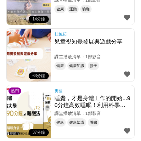
課堂播放清單：1部影音
健康
運動
瑜珈
14分鐘
杜婉茹
兒童視知覺發展與遊戲分享
課堂播放清單：1部影音
健康
健康知識
親子
63分鐘
熱門
樊登
睡覺，才是身體工作的開始...9
0分鐘高效睡眠！利用科學原
理馬上入睡
課堂播放清單：1部影音
健康
健康知識
說書
37分鐘