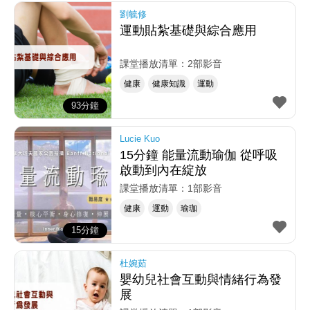
劉毓修
運動貼紮基礎與綜合應用
課堂播放清單：2部影音
健康
健康知識
運動
93分鐘
Lucie Kuo
15分鐘 能量流動瑜伽 從呼吸
啟動到內在綻放
課堂播放清單：1部影音
健康
運動
瑜珈
15分鐘
杜婉茹
嬰幼兒社會互動與情緒行為發
展