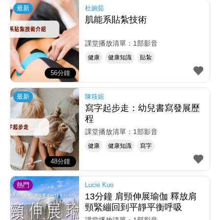
最新
杜婉茹
肌能系貼紮技術
課堂播放清單：1部影音
健康
健康知識
貼紮
56分鐘
最新
陳筱妮
寫字起步走：幼兒書寫發展歷
程
課堂播放清單：1部影音
健康
健康知識
寫字
48分鐘
熱門
Lucie Kuo
13分鐘 肩頸伸展瑜伽 釋放肩
頸緊繃回到平靜平衡呼吸