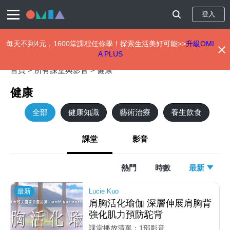
登入
每天不到4元，1600堂課程任你學！探索生活美好可能>>
升級OMI
A PLUS
移
首頁 >
所有課堂與影音 >
健康
至
主
健康
內
容
全部
健康知識
藝術治療
養生飲食
課堂
影音
熱門
時數
最新
最新
Lucie Kuo
肩胸活化瑜伽 深層伸展肩胸背
強化肌力預防駝背
課堂播放清單：1部影音