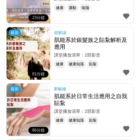
健康
運動
瑜珈
23分鐘
最新
胡家誠
肌能系於銀髮族之貼紮解析及
應用
課堂播放清單：2部影音
健康
健康知識
貼紮
81分鐘
最新
劉毓修
肌能系於日常生活應用之自我
貼紮
課堂播放清單：2部影音
健康
健康知識
貼紮
86分鐘