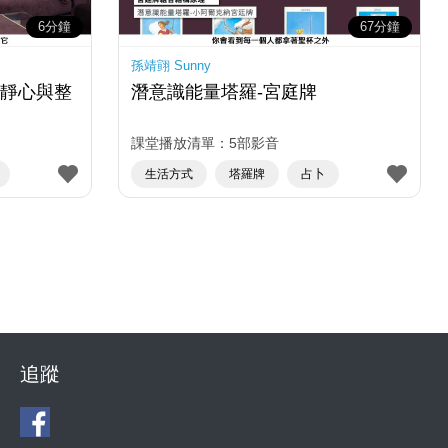
6分鐘
67分鐘
孫靖翧 Sunny
的靜心與整
潛意識能量塔羅-宮庭牌
課堂播放清單：5部影音
生活方式
塔羅牌
占卜
追蹤