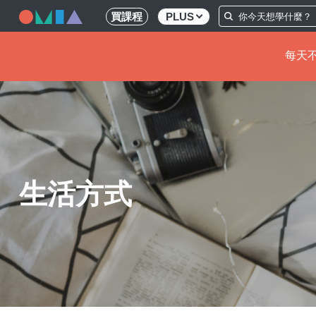
買課程
PLUS
每天不
移
至
主
內
容
生活方式