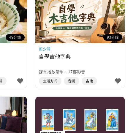
49分鐘
93分鐘
藍少淵
自學吉他字典
課堂播放清單：17部影音
啡
生活方式
音樂
吉他