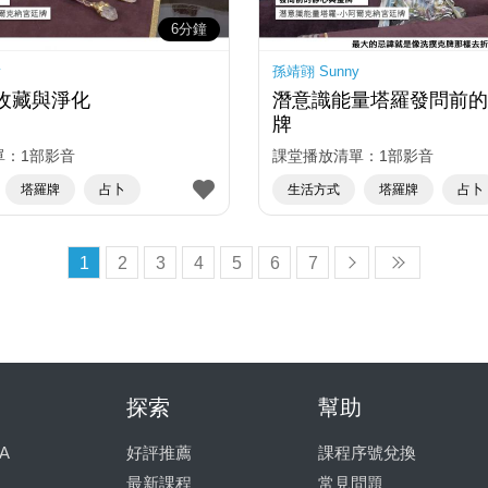
6分鐘
y
孫靖翧 Sunny
收藏與淨化
潛意識能量塔羅發問前
牌
單：1部影音
課堂播放清單：1部影音
塔羅牌
占卜
生活方式
塔羅牌
占卜
1
2
3
4
5
6
7
探索
幫助
A
好評推薦
課程序號兌換
最新課程
常見問題