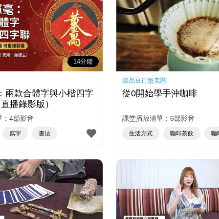
14分鐘
珈品豆行蟹老闆
：兩款合體字與小楷四字
從0開始學手沖咖啡
4 直播錄影版）
單：4部影音
課堂播放清單：6部影音
寫字
書法
生活方式
咖啡茶飲
咖