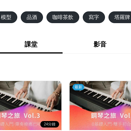
模型
品酒
咖啡茶飲
寫字
塔羅牌
課堂
影音
最新
24分鐘