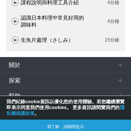
課程說明與料理工具介紹
4分鐘
認識日本料理中常見好用的
4分鐘
調味料
生魚片處理（さしみ）
15分鐘
關於
探索
幫助
我們紀錄cookie資訊以優化您的使用體驗。若您繼續瀏覽
即表示同意我們使用cookies。 更多資訊請閱覽我們的
隱
追蹤
私權保護政策
。
我了解，請關閉提示
© 2025 Spring House Entertainment Tech. Inc. All Rights Reserved.