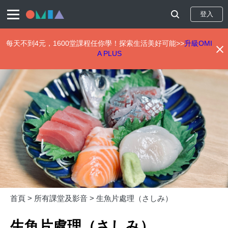
登入
每天不到4元，1600堂課程任你學！探索生活美好可能>>
升級OMI
A PLUS
移
至
主
內
容
首頁 >
所有課堂及影音 >
生魚片處理（さしみ）
生魚片處理（さしみ）