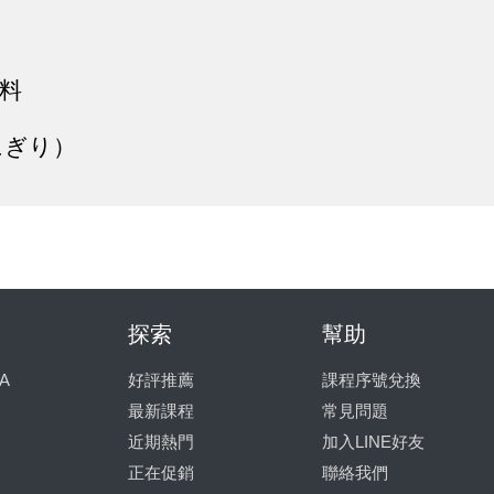
料
にぎり）
探索
幫助
A
好評推薦
課程序號兌換
最新課程
常見問題
近期熱門
加入LINE好友
正在促銷
聯絡我們