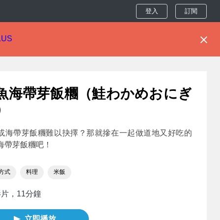
登入
訂閱
LUS
魚海帶芽飯糰（鮭わかめおにぎ
）
或海帶芽飯糰難以抉擇？那就摻在一起做道地又好吃的
海帶芽飯糰吧！
方式
料理
米飯
影片，11分鐘
立即播放