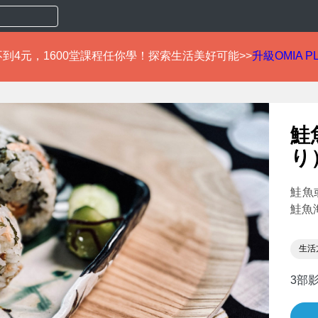
到4元，1600堂課程任你學！探索生活美好可能>>
升級OMIA P
鮭
り
鮭魚
鮭魚
生活
3部