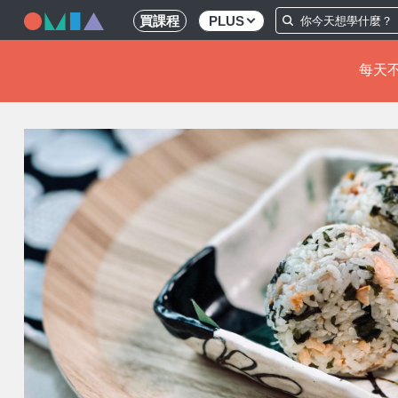
買課程
PLUS
每天不
移
至
主
內
容