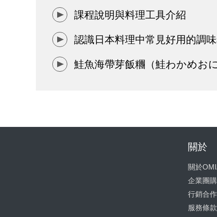
課程說明與料理工具介紹
認識日本料理中常見好用的調味
鮭魚海帶芽飯糰（鮭わかめお
關於
關於OMI
企業團購
行銷合作
服務條款