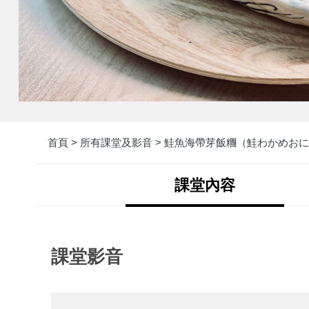
首頁 >
所有課堂及影音 >
鮭魚海帶芽飯糰（鮭わかめおに
課堂內容
課堂影音