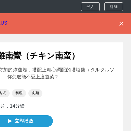
登入
訂閱
LUS
雞南蠻（チキン南蛮）
交加的炸雞塊，搭配上精心調配的塔塔醬（タルタルソ
），你怎麼能不愛上這道菜？
方式
料理
肉類
影片，14分鐘
立即播放