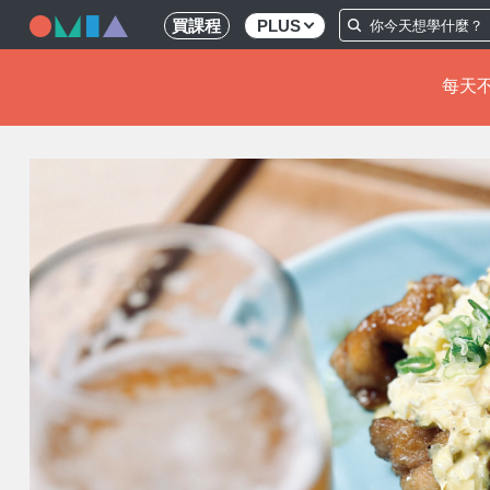
買課程
PLUS
每天不
移
至
主
內
容