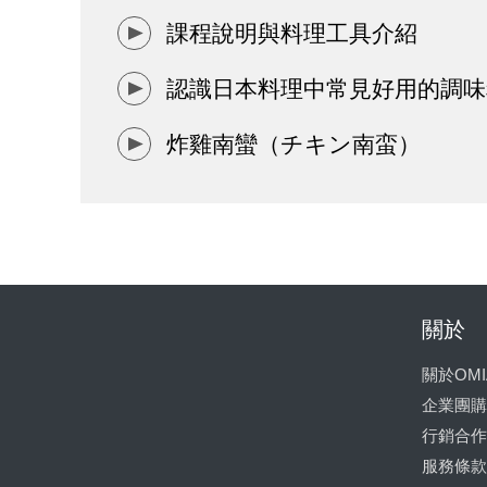
課程說明與料理工具介紹
認識日本料理中常見好用的調味
炸雞南蠻（チキン南蛮）
關於
關於OMI
企業團購
行銷合作
服務條款