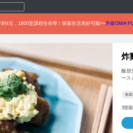
到4元，1600堂課程任你學！探索生活美好可能>>
升級OMIA P
炸
酸甜
ース
生活
3部