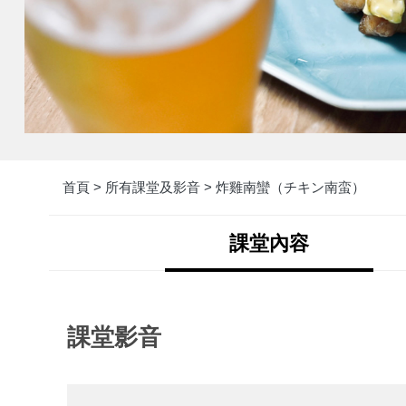
首頁 >
所有課堂及影音 >
炸雞南蠻（チキン南蛮）
課堂內容
課堂影音