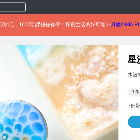
到4元，1600堂課程任你學！探索生活美好可能>>
升級OMIA P
星
水波
手作
7部