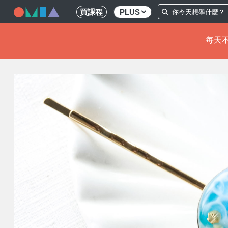
買課程
PLUS
每天不
移
至
主
內
容