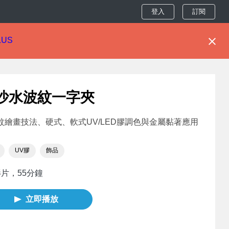
登入
訂閱
LUS
沙水波紋一字夾
紋繪畫技法、硬式、軟式UV/LED膠調色與金屬黏著應用
UV膠
飾品
影片，55分鐘
立即播放