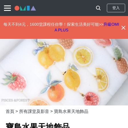
登入
每天不到4元，1600堂課程任你學！探索生活美好可能>>
升級OMI
A PLUS
移
至
主
內
容
首頁 >
所有課堂及影音 >
寶島水果天地飾品
寶島水果天地飾品