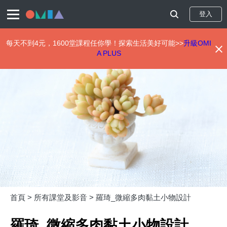
登入
每天不到4元，1600堂課程任你學！探索生活美好可能>>
升級OMI
A PLUS
移
至
主
內
容
首頁 >
所有課堂及影音 >
羅琦_微縮多肉黏土小物設計
羅琦_微縮多肉黏土小物設計