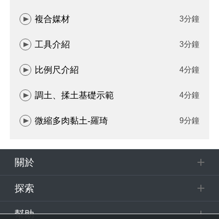
複合媒材
3分鐘
工具介紹
3分鐘
比例尺介紹
4分鐘
調土、揉土基礎示範
4分鐘
微縮多肉黏土-羅琦
9分鐘
關於
探索
幫助