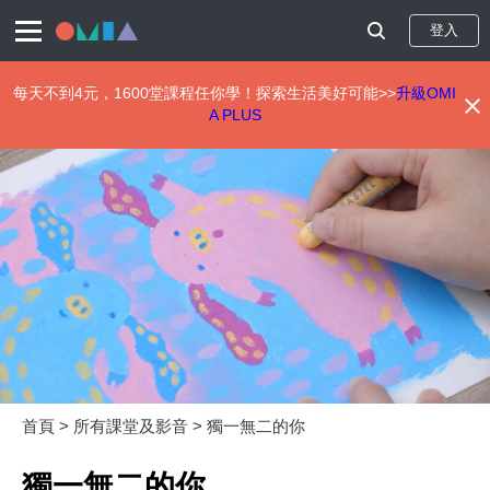
登入
每天不到4元，1600堂課程任你學！探索生活美好可能>>
升級OMI
A PLUS
移
至
主
內
容
首頁 >
所有課堂及影音 >
獨一無二的你
獨一無二的你