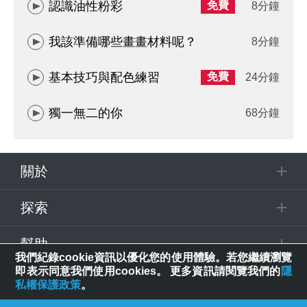
認識油性粉彩
免費
8分鐘
我該準備哪些畫畫材料呢？
8分鐘
基本技巧與配色練習
免費
24分鐘
獨一無二的你
68分鐘
關於
探索
幫助
我們紀錄cookie資訊以優化您的使用體驗。若您繼續瀏覽
即表示同意我們使用cookies。 更多資訊請閱覽我們的
隱
追蹤
私權保護政策
。