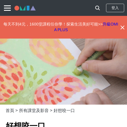
登入
每天不到4元，1600堂課程任你學！探索生活美好可能>>
升級OMI
A PLUS
移
至
主
內
容
首頁 >
所有課堂及影音 >
好想咬一口
好想咬一口