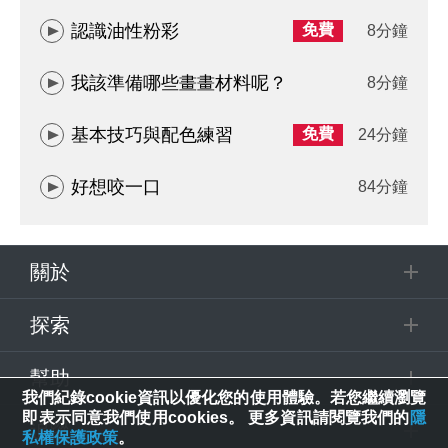
認識油性粉彩
免費
8分鐘
我該準備哪些畫畫材料呢？
8分鐘
基本技巧與配色練習
免費
24分鐘
好想咬一口
84分鐘
關於
探索
幫助
我們紀錄cookie資訊以優化您的使用體驗。若您繼續瀏覽
即表示同意我們使用cookies。 更多資訊請閱覽我們的
隱
追蹤
私權保護政策
。