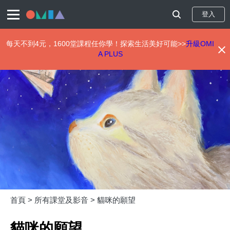
登入
每天不到4元，1600堂課程任你學！探索生活美好可能>>
升級OMI
A PLUS
移
至
主
內
容
首頁 >
所有課堂及影音 >
貓咪的願望
貓咪的願望