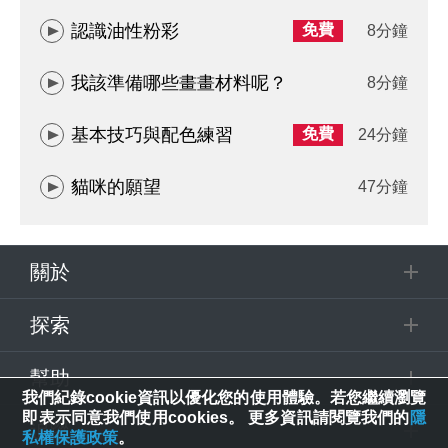
認識油性粉彩
免費
8分鐘
我該準備哪些畫畫材料呢？
8分鐘
基本技巧與配色練習
免費
24分鐘
貓咪的願望
47分鐘
關於
探索
幫助
我們紀錄cookie資訊以優化您的使用體驗。若您繼續瀏覽
即表示同意我們使用cookies。 更多資訊請閱覽我們的
隱
追蹤
私權保護政策
。