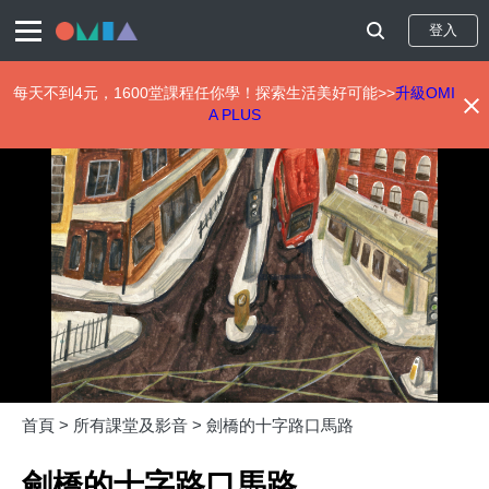
登入
每天不到4元，1600堂課程任你學！探索生活美好可能>>
升級OMI
A PLUS
移
至
主
內
容
首頁 >
所有課堂及影音 >
劍橋的十字路口馬路
劍橋的十字路口馬路