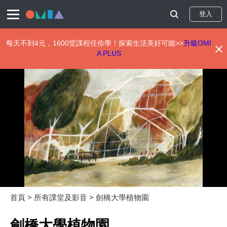
登入
每天不到4元，1600堂課程任你學！探索生活美好可能>>
升級OMI
A PLUS
移
至
主
內
容
首頁 >
所有課堂及影音 >
劍橋大學植物園
劍橋大學植物園