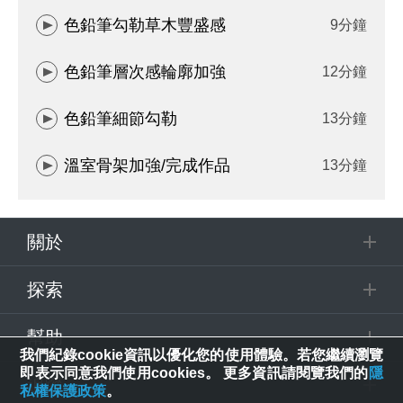
色鉛筆勾勒草木豐盛感
9分鐘
色鉛筆層次感輪廓加強
12分鐘
色鉛筆細節勾勒
13分鐘
溫室骨架加強/完成作品
13分鐘
關於
探索
幫助
我們紀錄cookie資訊以優化您的使用體驗。若您繼續瀏覽
即表示同意我們使用cookies。 更多資訊請閱覽我們的
隱
追蹤
私權保護政策
。