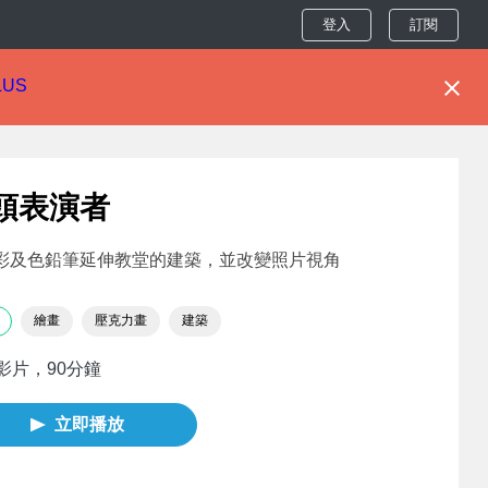
登入
訂閱
LUS
頭表演者
彩及色鉛筆延伸教堂的建築，並改變照片視角
繪畫
壓克力畫
建築
部影片，90分鐘
立即播放