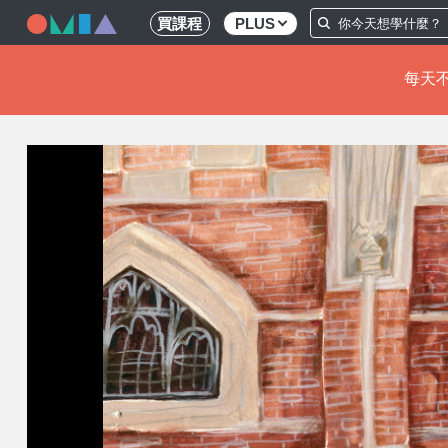
買課程
PLUS
每天不
移
至
主
內
容