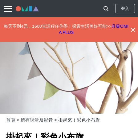
登入
每天不到4元，1600堂課程任你學！探索生活美好可能>>
升級OMI
A PLUS
移
至
主
內
容
首頁 >
所有課堂及影音 >
掛起來！彩色小布旗
掛起來！彩色小布旗