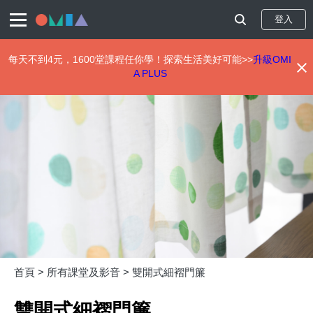
登入
每天不到4元，1600堂課程任你學！探索生活美好可能>>
升級OMI
A PLUS
移
至
主
內
容
首頁 >
所有課堂及影音 >
雙開式細褶門簾
雙開式細褶門簾