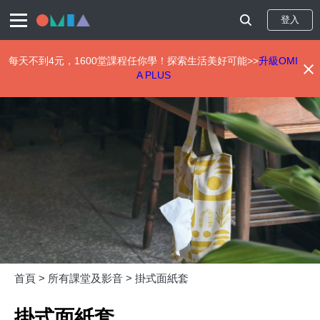
登入
每天不到4元，1600堂課程任你學！探索生活美好可能>>
升級OMI
A PLUS
移
至
主
內
容
首頁 >
所有課堂及影音 >
掛式面紙套
掛式面紙套