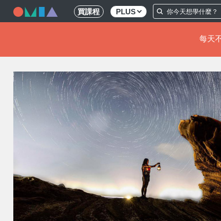
買課程
PLUS
每天不
移
至
主
內
容