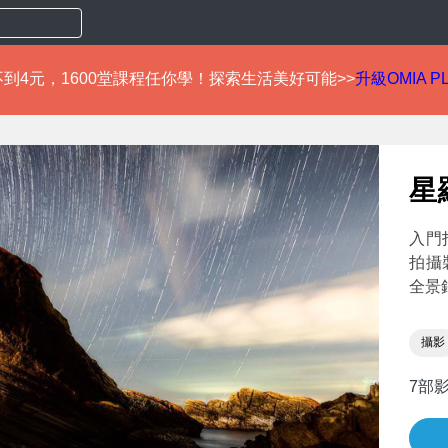
到4元，1600堂課程任你學！探索生活美好可能>>
升級OMIA P
星
入門
拍攝
全景
攝影
7部