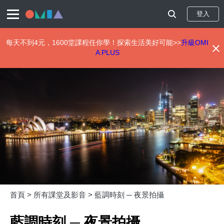
登入
每天不到4元，1600堂課程任你學！探索生活美好可能>>
升級OMI
A PLUS
移
至
主
內
容
首頁 >
所有課堂及影音 >
藍調時刻 ─ 夜景拍攝
藍調時刻 ─ 夜景拍攝