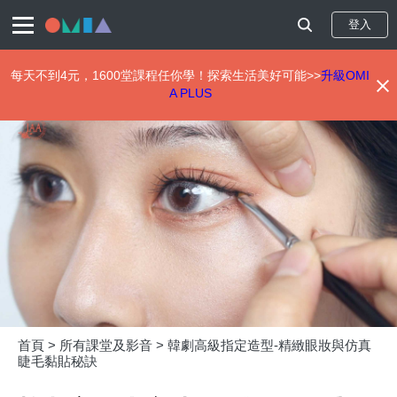
登入
每天不到4元，1600堂課程任你學！探索生活美好可能>>
升級OMI
A PLUS
移
至
主
內
容
首頁 >
所有課堂及影音 >
韓劇高級指定造型-精緻眼妝與仿真
睫毛黏貼秘訣