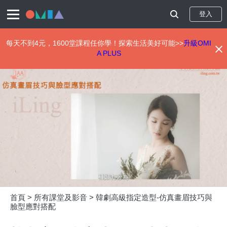
登入
每天不到4元，1600堂課程任你學！探索生活美好可能>>
升級OMI
A PLUS
移
至
主
內
容
首頁 >
所有課堂及影音 >
韓劇高級指定造型-仿真畫眉技巧與
臉型應對搭配