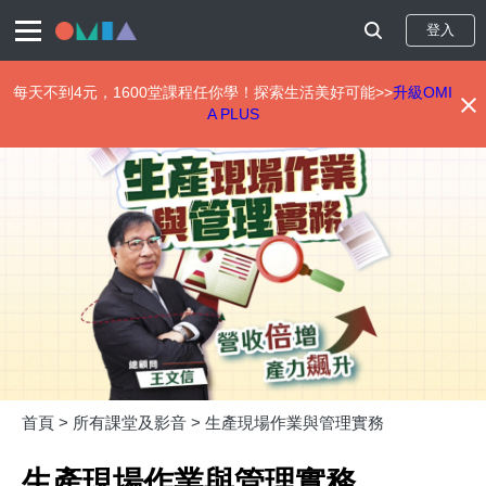
登入
每天不到4元，1600堂課程任你學！探索生活美好可能>>
升級OMI
A PLUS
移
至
主
內
容
首頁 >
所有課堂及影音 >
生產現場作業與管理實務
生產現場作業與管理實務