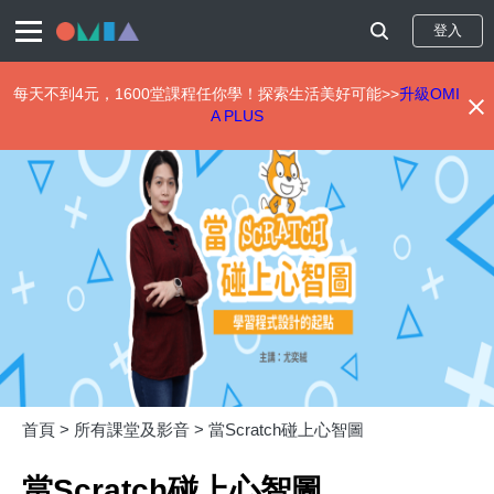
登入
每天不到4元，1600堂課程任你學！探索生活美好可能>>
升級OMI
A PLUS
移
至
主
內
容
首頁 >
所有課堂及影音 >
當Scratch碰上心智圖
當Scratch碰上心智圖