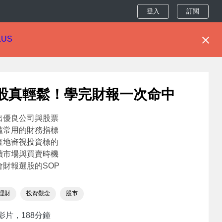
登入
訂閱
LUS
股真輕鬆！學完財報一次命中
選出優良公司與股票
搞懂常用的財務指標
計畫地審視投資標的
判讀市場與買賣時機
學會財報選股的SOP
理財
投資觀念
股市
影片，188分鐘