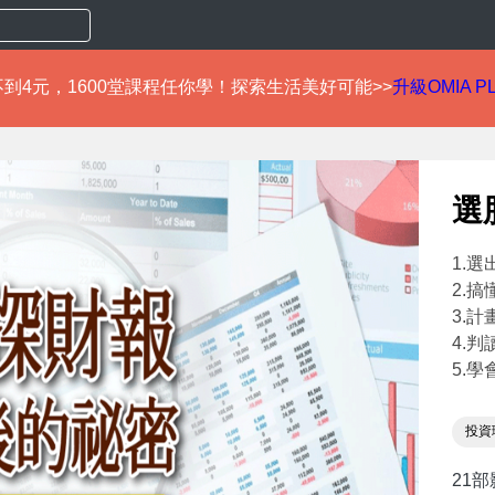
到4元，1600堂課程任你學！探索生活美好可能>>
升級OMIA P
選
1.
2.
3.
4.
5.
投資
21部