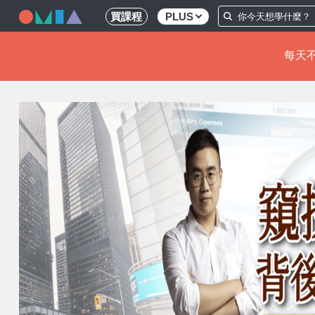
買課程
PLUS
每天不
移
至
主
內
容