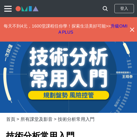
登入
每天不到4元，1600堂課程任你學！探索生活美好可能>>
升級OMI
A PLUS
移
至
主
內
容
首頁 >
所有課堂及影音 >
技術分析常用入門
技術分析常用入門