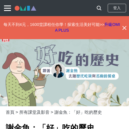
登入
每天不到4元，1600堂課程任你學！探索生活美好可能>>
升級OMI
A PLUS
移
至
主
內
容
首頁 >
所有課堂及影音 >
謝金魚：「好」吃的歷史
謝金魚：「好」吃的歷史