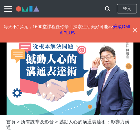
登入
每天不到4元，1600堂課程任你學！探索生活美好可能>>
升級OMI
A PLUS
移
至
主
內
容
首頁 >
所有課堂及影音 >
撼動人心的溝通表達術：影響力溝
通