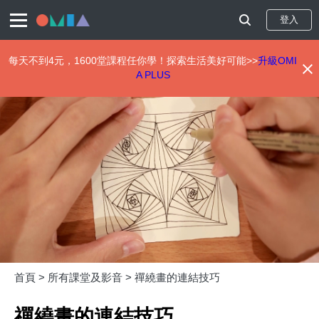
登入
每天不到4元，1600堂課程任你學！探索生活美好可能>>
升級OMI
A PLUS
移
至
主
內
容
首頁 >
所有課堂及影音 >
禪繞畫的連結技巧
禪繞畫的連結技巧