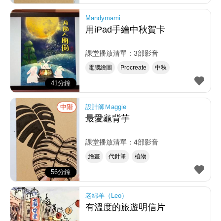
Mandymami
用iPad手繪中秋賀卡
課堂播放清單：3部影音
電腦繪圖
Procreate
中秋
41分鐘
中階
設計師Ｍaggie
最愛龜背芋
課堂播放清單：4部影音
繪畫
代針筆
植物
56分鐘
老綿羊（Leo）
有溫度的旅遊明信片