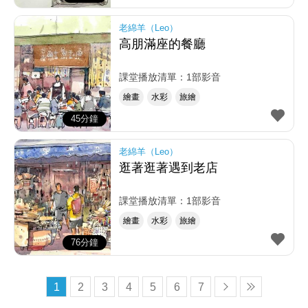
老綿羊（Leo）
高朋滿座的餐廳
課堂播放清單：1部影音
繪畫
水彩
旅繪
45分鐘
老綿羊（Leo）
逛著逛著遇到老店
課堂播放清單：1部影音
繪畫
水彩
旅繪
76分鐘
1
2
3
4
5
6
7