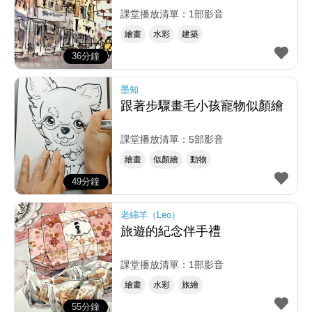
課堂播放清單：1部影音
繪畫
水彩
建築
36分鐘
墨知
跟著步驟畫毛小孩寵物似顏繪
課堂播放清單：5部影音
繪畫
似顏繪
動物
49分鐘
老綿羊（Leo）
旅遊的紀念伴手禮
課堂播放清單：1部影音
繪畫
水彩
旅繪
55分鐘