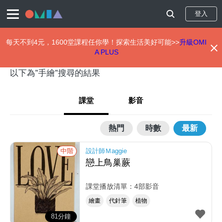
登入
每天不到4元，1600堂課程任你學！探索生活美好可能>>
升級OMI
A PLUS
移
至
以下為”手繪”搜尋的結果
主
內
課堂
影音
容
熱門
時數
最新
中階
設計師Ｍaggie
戀上鳥巢蕨
課堂播放清單：4部影音
繪畫
代針筆
植物
81分鐘