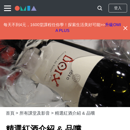
登入
每天不到4元，1600堂課程任你學！探索生活美好可能>>
升級OMI
A PLUS
移
至
主
內
容
首頁 >
所有課堂及影音 >
精選紅酒介紹 & 品嚐
精選紅酒介紹 & 品嚐