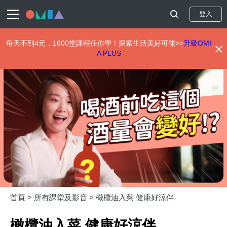
登入
每天不到4元，1600堂課程任你學！探索生活美好可能>>
升級OMI
A PLUS
移
至
主
內
容
首頁 >
所有課堂及影音 >
橄欖油入菜 健康好涼伴
橄欖油入菜 健康好涼伴