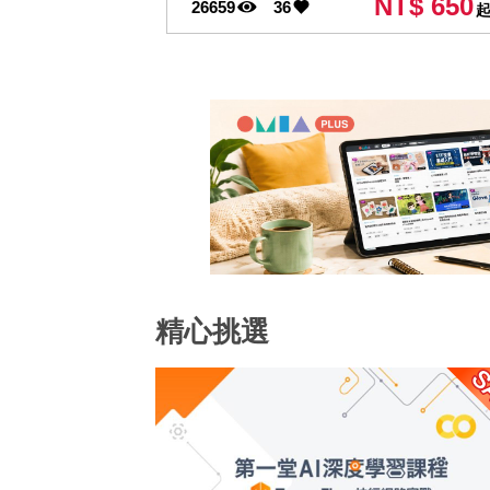
NT$ 650
26659
36
精心挑選