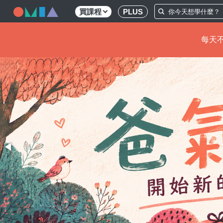
買課程
PLUS
每天不
移
至
主
內
容