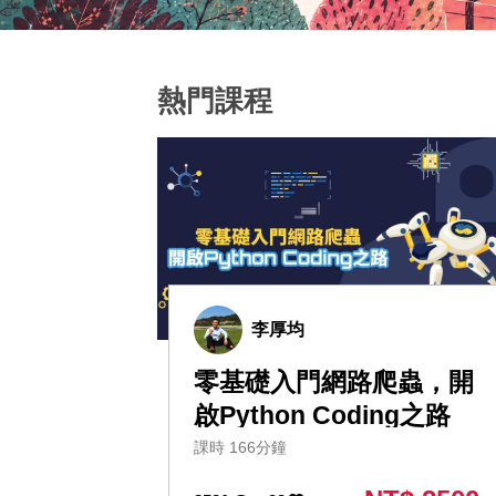
熱門課程
李厚均
零基礎入門網路爬蟲，開
啟Python Coding之路
課時 166分鐘