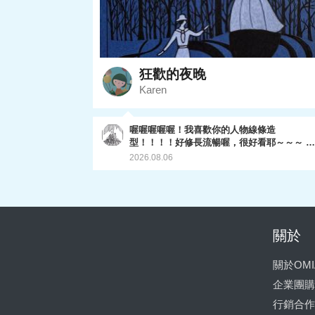
狂歡的夜晚
Karen
喔喔喔喔喔！我喜歡你的人物線條造
型！！！！好修長流暢喔，很好看耶～～～ 兩
人的影子線條也處理的滑順，線條分佈平衡，
2026.08.06
讚讚！後面樹林的層次也都拿捏的不錯，這一
畫超棒的啦～～～～～～完美ending. 至於我的
下一堂課，現在轉移到omia plus月租的專區
了，因為他們現在業務專推plus,所以我的課
能移到那邊。目前已經有推出植物明信片（已
全部上架完成），和最新的一系列動物畫。
關於
（還在陸續產出中😅） 你有興趣的話，可以
去plus專區看看喔～ 最後謝謝妳參加這個課
關於OMI
程，很開心你完成了～～～
企業團購
行銷合作