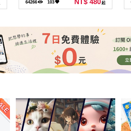
NT$ 480
64266
103
起
起