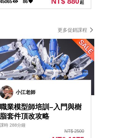
NT$ 880
45065
86
起
更多促銷課程
小江老師
職業模型師培訓–入門與樹
脂套件頂改攻略
課時 288分鐘
NT$ 2500