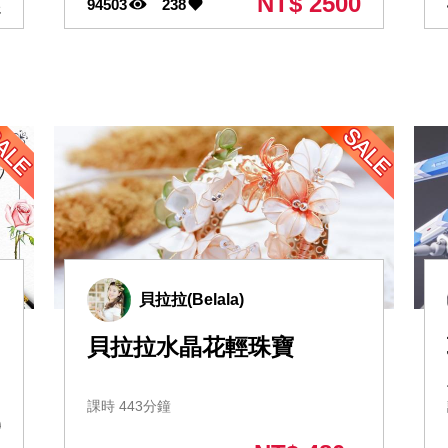
NT$ 2500
94503
238
起
貝拉拉(Belala)
貝拉拉水晶花輕珠寶
課時 443分鐘
0