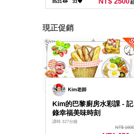
NT$ 2500
8531
33
現正促銷
Kim老師
Kim的巴黎廚房水彩課 - 記
錄幸福美味時刻
課時 327分鐘
NT$ 160