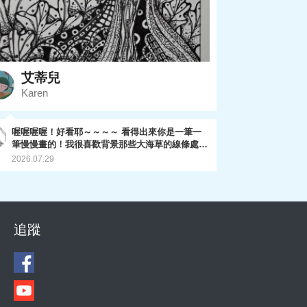
艾蒂兒
Karen
喔喔喔喔！好看耶～～～～ 看得出來你是一筆一
筆慢慢畫的！我很喜歡背景那些大海草的線條處
理，還有前方海草的螺旋線條感～ 整體很細緻耶
2026.07.29
～ 期待你的最後一畫！
追蹤