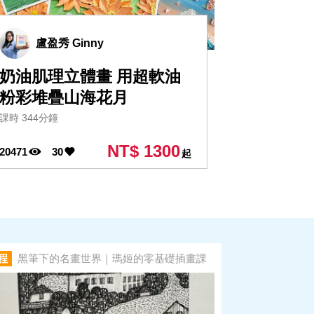
盧盈秀 Ginny
奶油肌理立體畫 用超軟油
粉彩堆疊山海花月
課時 344分鐘
NT$ 1300
20471
30
起
程
黑筆下的名畫世界｜瑪姬的零基礎插畫課