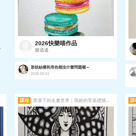
2026快樂喵作品
樂逍遙
形狀結構和用色都沒什麼問題喔～
2026.05.01
課程
黑筆下的名畫世界｜瑪姬的零基礎插畫課
課