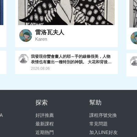
雷洛瓦夫人
Karen
我發現你蠻會畫人的耶～手的線條很美，人物
表情也有畫出一種特別的神韻。 大花和背後荊
棘都處理的不錯，尤其荊棘的層次有表現出
2026.08.06
來，很棒喔～
只
探索
幫助
上
A
好評推薦
課程序號兌換
最新課程
常見問題
近期熱門
加入LINE好友