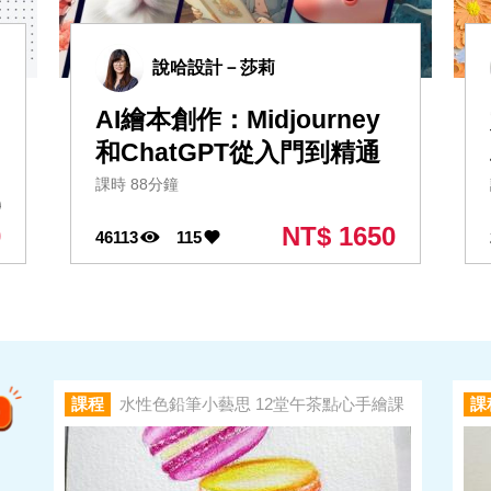
說哈設計－莎莉
AI繪本創作：Midjourney
和ChatGPT從入門到精通
課時 88分鐘
0
0
NT$ 1650
46113
115
課程
水性色鉛筆小藝思 12堂午茶點心手繪課
課