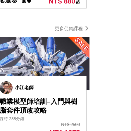
NT$ 880
45086
86
起
更多促銷課程
小江老師
職業模型師培訓–入門與樹
脂套件頂改攻略
課時 288分鐘
NT$ 2500