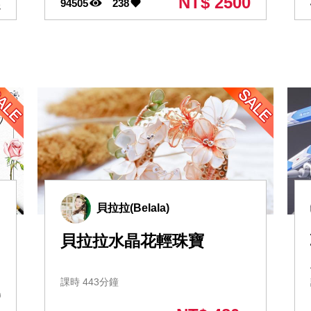
NT$ 2500
94505
238
起
貝拉拉(Belala)
貝拉拉水晶花輕珠寶
課時 443分鐘
0