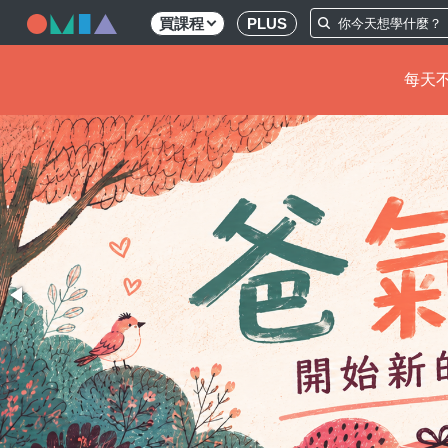
買課程
PLUS
每天不
移
至
主
內
容