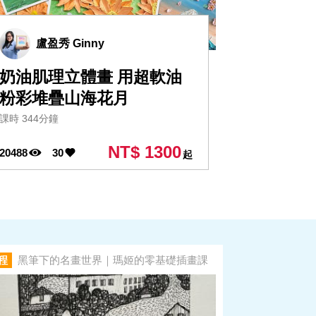
盧盈秀 Ginny
奶油肌理立體畫 用超軟油
粉彩堆疊山海花月
課時 344分鐘
NT$ 1300
20488
30
起
程
黑筆下的名畫世界｜瑪姬的零基礎插畫課