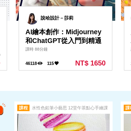
說哈設計－莎莉
AI繪本創作：Midjourney
和ChatGPT從入門到精通
課時 88分鐘
0
0
NT$ 1650
46118
115
課程
水性色鉛筆小藝思 12堂午茶點心手繪課
課