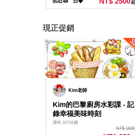
NT$ 2500
8542
33
現正促銷
Kim老師
Kim的巴黎廚房水彩課 - 記
錄幸福美味時刻
課時 327分鐘
NT$ 160