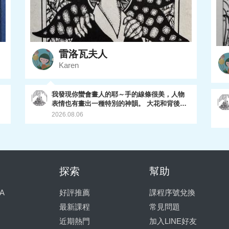
雷洛瓦夫人
Karen
我發現你蠻會畫人的耶～手的線條很美，人物
表情也有畫出一種特別的神韻。 大花和背後荊
棘都處理的不錯，尤其荊棘的層次有表現出
2026.08.06
來，很棒喔～
只
探索
幫助
上
A
好評推薦
課程序號兌換
最新課程
常見問題
近期熱門
加入LINE好友