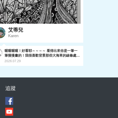
艾蒂兒
Karen
喔喔喔喔！好看耶～～～～ 看得出來你是一筆一
筆慢慢畫的！我很喜歡背景那些大海草的線條處
理，還有前方海草的螺旋線條感～ 整體很細緻耶
2026.07.29
～ 期待你的最後一畫！
追蹤