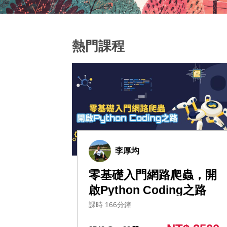
熱門課程
李厚均
零基礎入門網路爬蟲，開
啟Python Coding之路
課時 166分鐘