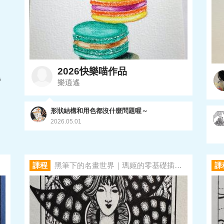
2026快樂喵作品
樂逍遙
形狀結構和用色都沒什麼問題喔～
2026.05.01
課程
黑筆下的名畫世界｜瑪姬的零基礎插畫課
課