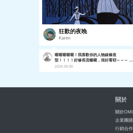
狂歡的夜晚
Karen
喔喔喔喔喔！我喜歡你的人物線條造
型！！！！好修長流暢喔，很好看耶～～～ 兩
人的影子線條也處理的滑順，線條分佈平衡，
2026.08.06
讚讚！後面樹林的層次也都拿捏的不錯，這一
畫超棒的啦～～～～～～完美ending. 至於我的
下一堂課，現在轉移到omia plus月租的專區
了，因為他們現在業務專推plus,所以我的課
能移到那邊。目前已經有推出植物明信片（已
全部上架完成），和最新的一系列動物畫。
關於
（還在陸續產出中😅） 你有興趣的話，可以
去plus專區看看喔～ 最後謝謝妳參加這個課
關於OMI
程，很開心你完成了～～～
企業團購
行銷合作