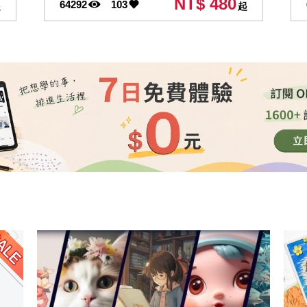
NT$ 480
64292
103
起
起