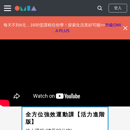
登入
每天不到4元，1600堂課程任你學！探索生活美好可能>>
升級OMI
A PLUS
移
至
主
內
容
全方位強效運動課【活力進階
版】