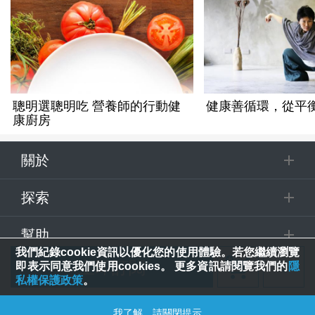
聰明選聰明吃 營養師的行動健
健康善循環，從平
康廚房
關於
探索
幫助
我們紀錄cookie資訊以優化您的使用體驗。若您繼續瀏覽
立即訂閱
即表示同意我們使用cookies。 更多資訊請閱覽我們的
隱
追蹤
私權保護政策
。
追蹤課程
© 2025 Spring House Entertainment Tech. Inc. All Rights Reserved.
我了解，請關閉提示