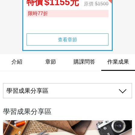
$1155元
特價
原價
$1500
限時77折
查看章節
介紹
章節
購課問答
作業成果
學習成果分享區