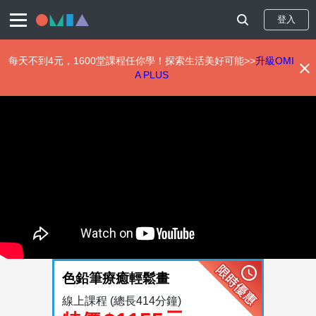
登入
每天不到4元，1600堂課程任你學！探索生活美好可能>>
升級OMI
A PLUS
移
至
主
內
容
色鉛筆療癒輕鬆畫
線上課程
(總長414分鐘)