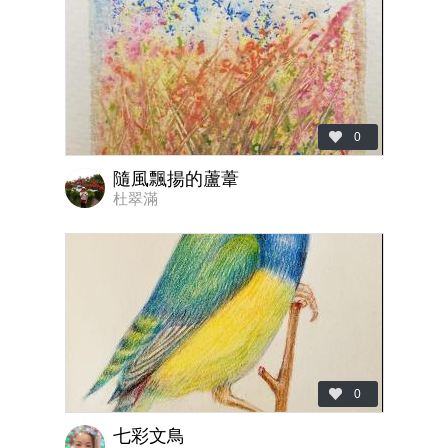
0
隨風飄揚的蘆葦
杜翠滿
0
七彩文鳥