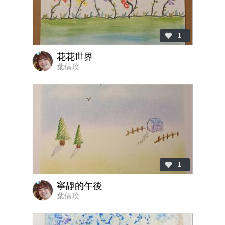
1
花花世界
葉倩玟
1
寧靜的午後
葉倩玟