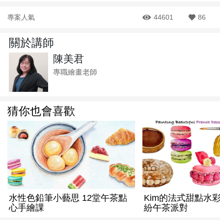
專案人氣
44601
86
關於講師
陳美君
專職繪畫老師
猜你也會喜歡
水性色鉛筆小藝思 12堂午茶點
Kim的法式甜點水彩
心手繪課
紛午茶派對