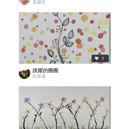
髙麗萍
0
跳耀的圈圈
杜翠滿