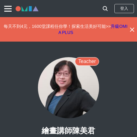
登入
每天不到4元，1600堂課程任你學！探索生活美好可能>>
升級OMI
A PLUS
移
至
主
內
Teacher
容
繪畫講師陳美君