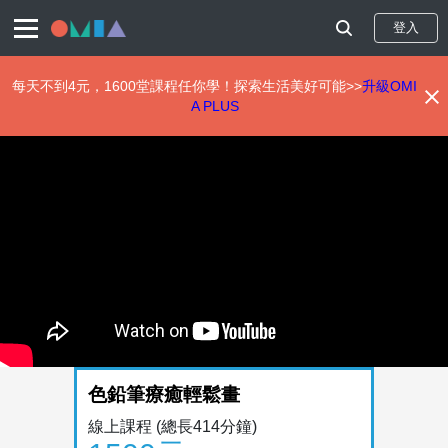
登入
每天不到4元，1600堂課程任你學！探索生活美好可能>>
升級OMI
A PLUS
移
至
主
內
容
色鉛筆療癒輕鬆畫
線上課程
(總長414分鐘)