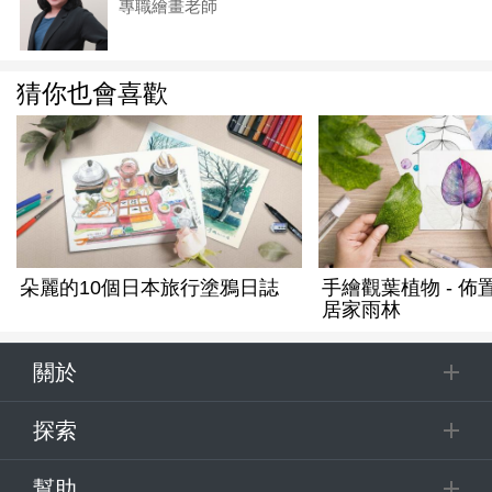
專職繪畫老師
猜你也會喜歡
朵麗的10個日本旅行塗鴉日誌
手繪觀葉植物 - 
居家雨林
關於
探索
幫助