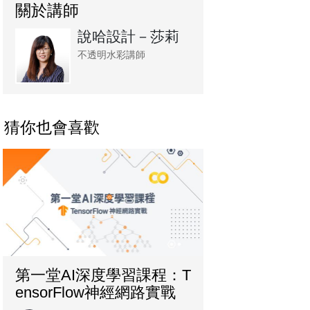
關於講師
說哈設計－莎莉
不透明水彩講師
猜你也會喜歡
第一堂AI深度學習課程：T
ensorFlow神經網路實戰