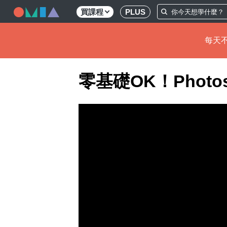
買課程
PLUS
每天不
移
零基礎OK！Phot
至
主
內
容