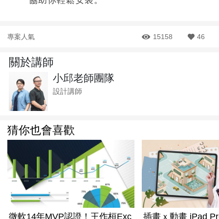
協助你輕鬆安裝。
專案人氣
15158
46
關於講師
小邱老師團隊
設計講師
猜你也會喜歡
微軟14年MVP認證！王作桓Exc
插畫ｘ動畫 iPad Pro