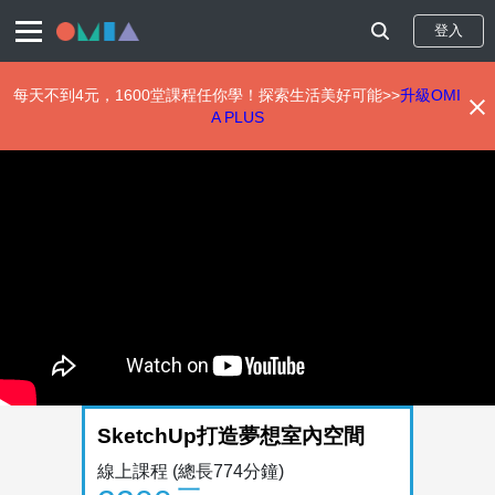
登入
每天不到4元，1600堂課程任你學！探索生活美好可能>>
升級OMI
A PLUS
移
至
主
內
容
SketchUp打造夢想室內空間
線上課程
(總長774分鐘)