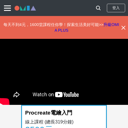
登入
每天不到4元，1600堂課程任你學！探索生活美好可能>>
升級OMI
A PLUS
移
至
主
內
容
Procreate電繪入門
線上課程
(總長319分鐘)