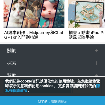
AI繪本創作：Midjourney和Chat
插畫ｘ動畫 iPad Pro
GPT從入門到精通
活風景隨手繪
關於
探索
幫助
我們紀錄cookie資訊以優化您的使用體驗。若您繼續瀏覽
立即訂閱
即表示同意我們使用cookies。 更多資訊請閱覽我們的
隱
追蹤
私權保護政策
。
追蹤課程
© 2025 Spring House Entertainment Tech. Inc. All Rights Reserved.
我了解，請關閉提示