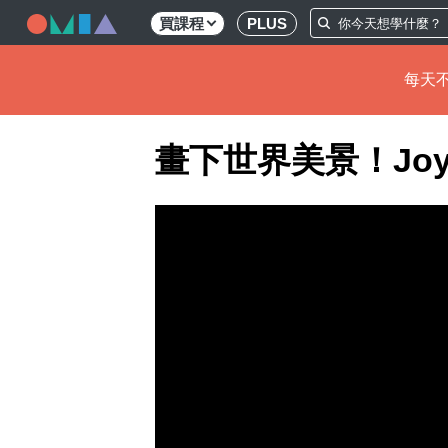
買課程
PLUS
每天不
移
畫下世界美景！Jo
至
主
內
容